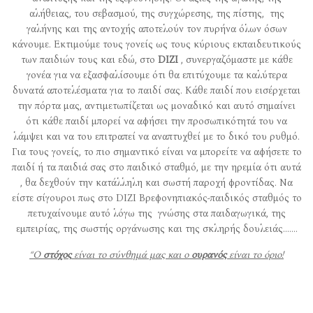
αλήθειας, του σεβασμού, της συγχώρεσης, της πίστης, της
γαλήνης και της αντοχής αποτελούν τον πυρήνα όλων όσων
κάνουμε. Εκτιμούμε τους γονείς ως τους κύριους εκπαιδευτικούς
των παιδιών τους και εδώ, στο
DIZI
, συνεργαζόμαστε με κάθε
γονέα για να εξασφαλίσουμε ότι θα επιτύχουμε τα καλύτερα
δυνατά αποτελέσματα για το παιδί σας. Κάθε παιδί που εισέρχεται
την πόρτα μας, αντιμετωπίζεται ως μοναδικό και αυτό σημαίνει
ότι κάθε παιδί μπορεί να αφήσει την προσωπικότητά του να
λάμψει και να του επιτραπεί να αναπτυχθεί με το δικό του ρυθμό.
Για τους γονείς, το πιο σημαντικό είναι να μπορείτε να αφήσετε το
παιδί ή τα παιδιά σας στο παιδικό σταθμό, με την ηρεμία ότι αυτά
, θα δεχθούν την κατάλληλη και σωστή παροχή φροντίδας. Να
είστε σίγουροι πως στο DIZI Βρεφονηπιακός-παιδικός σταθμός το
πετυχαίνουμε αυτό λόγω της γνώσης στα παιδαγωγικά, της
εμπειρίας, της σωστής οργάνωσης
και της σκληρής δουλειάς.……
“Ο
στόχος
είναι το σύνθημά μας και ο
ουρανός
είναι το όριο!