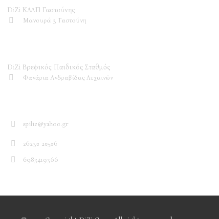
DiZi ΚΔΑΠ Γαστούνης
Μανουρά 3 Γαστούνη
DiZi Βρεφικός Παιδικός Σταθμός
DiZi Βρεφικός Παιδικός Σταθμός
Φανάρια Ανδραβίδας Λεχαινών
Επικοινωνία
spiliz@yahoo.gr
26230 20506
6983419366