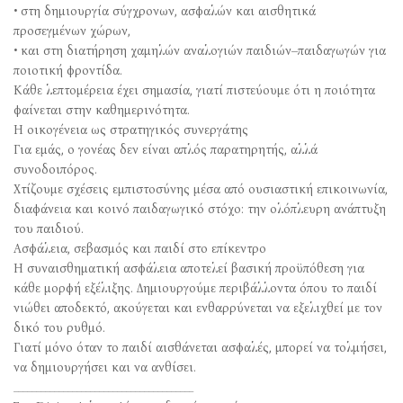
• στη δημιουργία σύγχρονων, ασφαλών και αισθητικά
προσεγμένων χώρων,
• και στη διατήρηση χαμηλών αναλογιών παιδιών–παιδαγωγών για
ποιοτική φροντίδα.
Κάθε λεπτομέρεια έχει σημασία, γιατί πιστεύουμε ότι η ποιότητα
φαίνεται στην καθημερινότητα.
Η οικογένεια ως στρατηγικός συνεργάτης
Για εμάς, ο γονέας δεν είναι απλός παρατηρητής, αλλά
συνοδοιπόρος.
Χτίζουμε σχέσεις εμπιστοσύνης μέσα από ουσιαστική επικοινωνία,
διαφάνεια και κοινό παιδαγωγικό στόχο: την ολόπλευρη ανάπτυξη
του παιδιού.
Ασφάλεια, σεβασμός και παιδί στο επίκεντρο
Η συναισθηματική ασφάλεια αποτελεί βασική προϋπόθεση για
κάθε μορφή εξέλιξης. Δημιουργούμε περιβάλλοντα όπου το παιδί
νιώθει αποδεκτό, ακούγεται και ενθαρρύνεται να εξελιχθεί με τον
δικό του ρυθμό.
Γιατί μόνο όταν το παιδί αισθάνεται ασφαλές, μπορεί να τολμήσει,
να δημιουργήσει και να ανθίσει.
________________________________________