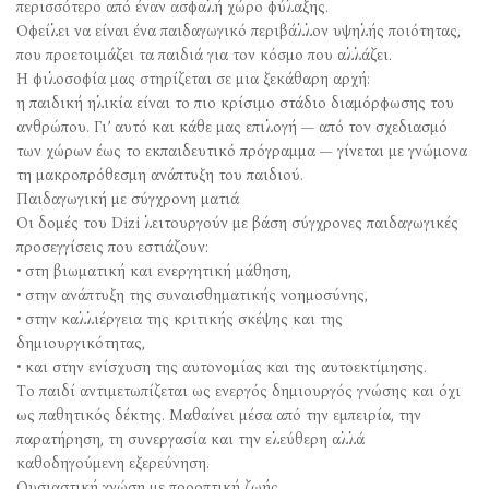
περισσότερο από έναν ασφαλή χώρο φύλαξης.
Οφείλει να είναι ένα παιδαγωγικό περιβάλλον υψηλής ποιότητας,
που προετοιμάζει τα παιδιά για τον κόσμο που αλλάζει.
Η φιλοσοφία μας στηρίζεται σε μια ξεκάθαρη αρχή:
η παιδική ηλικία είναι το πιο κρίσιμο στάδιο διαμόρφωσης του
ανθρώπου. Γι’ αυτό και κάθε μας επιλογή — από τον σχεδιασμό
των χώρων έως το εκπαιδευτικό πρόγραμμα — γίνεται με γνώμονα
τη μακροπρόθεσμη ανάπτυξη του παιδιού.
Παιδαγωγική με σύγχρονη ματιά
Οι δομές του Dizi λειτουργούν με βάση σύγχρονες παιδαγωγικές
προσεγγίσεις που εστιάζουν:
• στη βιωματική και ενεργητική μάθηση,
• στην ανάπτυξη της συναισθηματικής νοημοσύνης,
• στην καλλιέργεια της κριτικής σκέψης και της
δημιουργικότητας,
• και στην ενίσχυση της αυτονομίας και της αυτοεκτίμησης.
Το παιδί αντιμετωπίζεται ως ενεργός δημιουργός γνώσης και όχι
ως παθητικός δέκτης. Μαθαίνει μέσα από την εμπειρία, την
παρατήρηση, τη συνεργασία και την ελεύθερη αλλά
καθοδηγούμενη εξερεύνηση.
Ουσιαστική γνώση με προοπτική ζωής