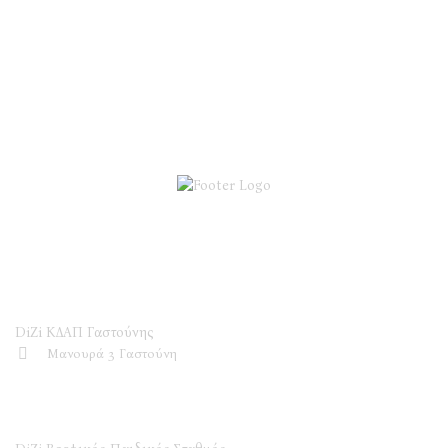
DiZi ΚΔΑΠ
DiZi ΚΔΑΠ Γαστούνης
Μανουρά 3 Γαστούνη
DiZi Βρεφικός Παιδικός Σταθμός