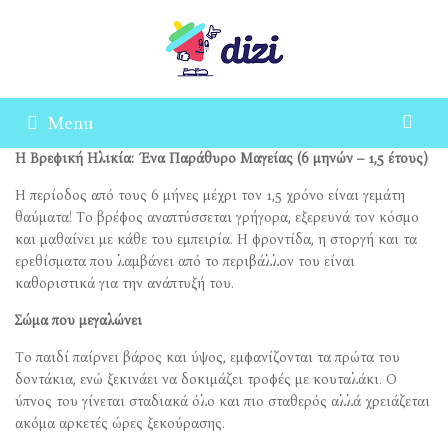
Menu
Η Βρεφική Ηλικία: Ένα Παράθυρο Μαγείας (6 μηνών – 1,5 έτους)
Η περίοδος από τους 6 μήνες μέχρι τον 1,5 χρόνο είναι γεμάτη
θαύματα! Το βρέφος αναπτύσσεται γρήγορα, εξερευνά τον κόσμο
και μαθαίνει με κάθε του εμπειρία. Η φροντίδα, η στοργή και τα
ερεθίσματα που λαμβάνει από το περιβάλλον του είναι
καθοριστικά για την ανάπτυξή του.
Σώμα που μεγαλώνει
Το παιδί παίρνει βάρος και ύψος, εμφανίζονται τα πρώτα του
δοντάκια, ενώ ξεκινάει να δοκιμάζει τροφές με κουταλάκι. Ο
ύπνος του γίνεται σταδιακά όλο και πιο σταθερός αλλά χρειάζεται
ακόμα αρκετές ώρες ξεκούρασης.