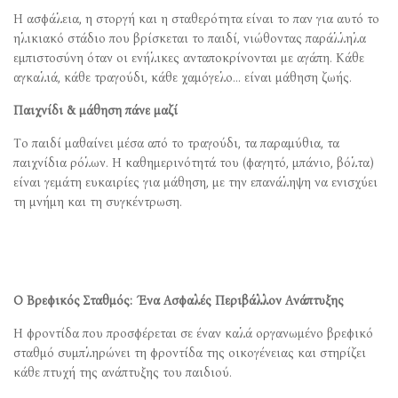
Η ασφάλεια, η στοργή και η σταθερότητα είναι το παν για αυτό το
ηλικιακό στάδιο που βρίσκεται το παιδί, νιώθοντας παράλληλα
εμπιστοσύνη όταν οι ενήλικες ανταποκρίνονται με αγάπη. Κάθε
αγκαλιά, κάθε τραγούδι, κάθε χαμόγελο… είναι μάθηση ζωής.
Παιχνίδι & μάθηση πάνε μαζί
Το παιδί μαθαίνει μέσα από το τραγούδι, τα παραμύθια, τα
παιχνίδια ρόλων. Η καθημερινότητά του (φαγητό, μπάνιο, βόλτα)
είναι γεμάτη ευκαιρίες για μάθηση, με την επανάληψη να ενισχύει
τη μνήμη και τη συγκέντρωση.
Ο Βρεφικός Σταθμός: Ένα Ασφαλές Περιβάλλον Ανάπτυξης
Η φροντίδα που προσφέρεται σε έναν καλά οργανωμένο βρεφικό
σταθμό συμπληρώνει τη φροντίδα της οικογένειας και στηρίζει
κάθε πτυχή της ανάπτυξης του παιδιού.