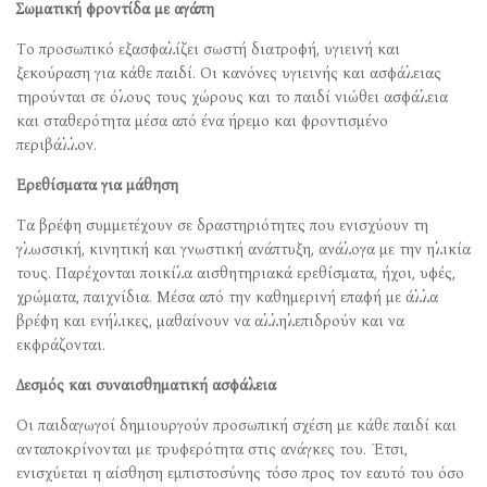
Σωματική φροντίδα με αγάπη
Το προσωπικό εξασφαλίζει σωστή διατροφή, υγιεινή και
ξεκούραση για κάθε παιδί. Οι κανόνες υγιεινής και ασφάλειας
τηρούνται σε όλους τους χώρους και το παιδί νιώθει ασφάλεια
και σταθερότητα μέσα από ένα ήρεμο και φροντισμένο
περιβάλλον.
Ερεθίσματα για μάθηση
Τα βρέφη συμμετέχουν σε δραστηριότητες που ενισχύουν τη
γλωσσική, κινητική και γνωστική ανάπτυξη, ανάλογα με την ηλικία
τους. Παρέχονται ποικίλα αισθητηριακά ερεθίσματα, ήχοι, υφές,
χρώματα, παιχνίδια. Μέσα από την καθημερινή επαφή με άλλα
βρέφη και ενήλικες, μαθαίνουν να αλληλεπιδρούν και να
εκφράζονται.
Δεσμός και συναισθηματική ασφάλεια
Οι παιδαγωγοί δημιουργούν προσωπική σχέση με κάθε παιδί και
ανταποκρίνονται με τρυφερότητα στις ανάγκες του. Έτσι,
ενισχύεται η αίσθηση εμπιστοσύνης τόσο προς τον εαυτό του όσο