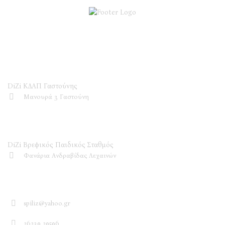
DiZi ΚΔΑΠ
DiZi ΚΔΑΠ Γαστούνης
Μανουρά 3 Γαστούνη
DiZi Βρεφικός Παιδικός Σταθμός
DiZi Βρεφικός Παιδικός Σταθμός
Φανάρια Ανδραβίδας Λεχαινών
Επικοινωνία
spiliz@yahoo.gr
26230 20506