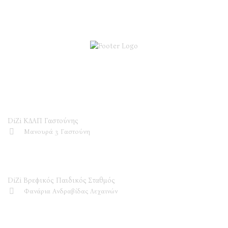
DiZi ΚΔΑΠ
DiZi ΚΔΑΠ Γαστούνης
Μανουρά 3 Γαστούνη
DiZi Βρεφικός Παιδικός Σταθμός
DiZi Βρεφικός Παιδικός Σταθμός
Φανάρια Ανδραβίδας Λεχαινών
Επικοινωνία