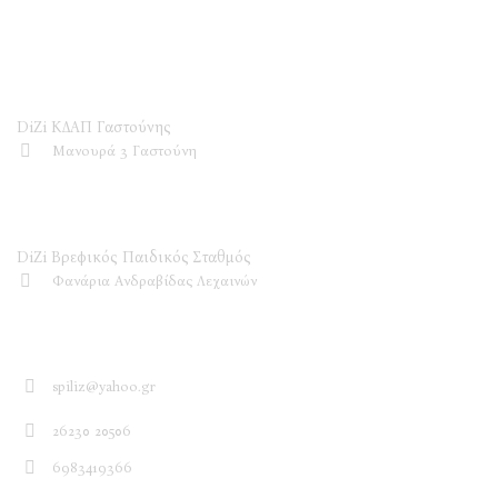
DiZi ΚΔΑΠ
DiZi ΚΔΑΠ Γαστούνης
Μανουρά 3 Γαστούνη
DiZi Βρεφικός Παιδικός Σταθμός
DiZi Βρεφικός Παιδικός Σταθμός
Φανάρια Ανδραβίδας Λεχαινών
Επικοινωνία
spiliz@yahoo.gr
26230 20506
6983419366