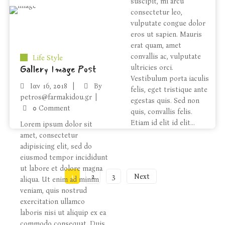
suscipit, mi arcu
consectetur leo,
vulputate congue dolor
eros ut sapien. Mauris
erat quam, amet
convallis ac, vulputate
Life Style
Gallery Image Post
ultricies orci.
Vestibulum porta iaculis
Ιαν
16, 2018
By
felis, eget tristique ante
petros@farmakidou.gr
egestas quis. Sed non
0 Comment
quis, convallis felis.
Etiam id elit id elit...
Lorem ipsum dolor sit
amet, consectetur
adipisicing elit, sed do
eiusmod tempor incididunt
ut labore et dolore magna
1
2
3
Next
aliqua. Ut enim ad minim
veniam, quis nostrud
exercitation ullamco
laboris nisi ut aliquip ex ea
commodo consequat. Duis