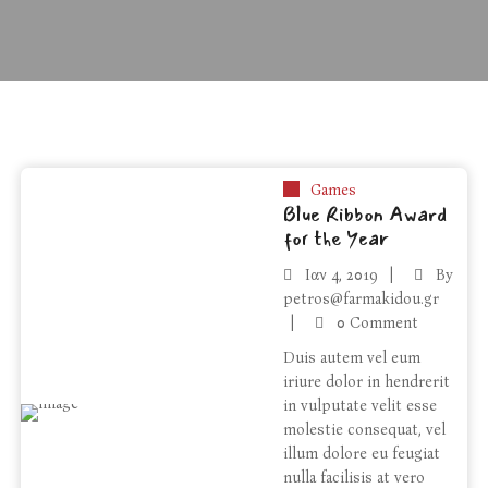
Games
Blue Ribbon Award
for the Year
Ιαν
4, 2019
By
petros@farmakidou.gr
0 Comment
Duis autem vel eum
iriure dolor in hendrerit
in vulputate velit esse
molestie consequat, vel
illum dolore eu feugiat
nulla facilisis at vero