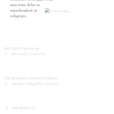
aute irure dolor in
reprehenderit in
voluptate...
DiZi ΚΔΑΠ
DiZi ΚΔΑΠ Γαστούνης
Μανουρά 3 Γαστούνη
DiZi Βρεφικός Παιδικός Σταθμός
DiZi Βρεφικός Παιδικός Σταθμός
Φανάρια Ανδραβίδας Λεχαινών
Επικοινωνία
spiliz@yahoo.gr