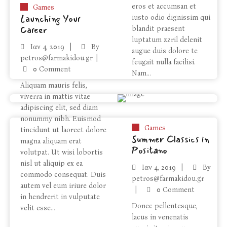
eros et accumsan et
Games
Launching Your
iusto odio dignissim qui
Career
blandit praesent
luptatum zzril delenit
Ιαν
4, 2019
By
augue duis dolore te
petros@farmakidou.gr
feugait nulla facilisi.
0 Comment
Nam...
Aliquam mauris felis,
viverra in mattis vitae
adipiscing elit, sed diam
nonummy nibh. Euismod
Games
tincidunt ut laoreet dolore
Summer Classics in
magna aliquam erat
Positano
volutpat. Ut wisi lobortis
nisl ut aliquip ex ea
Ιαν
4, 2019
By
commodo consequat. Duis
petros@farmakidou.gr
autem vel eum iriure dolor
0 Comment
in hendrerit in vulputate
Donec pellentesque,
velit esse...
lacus in venenatis