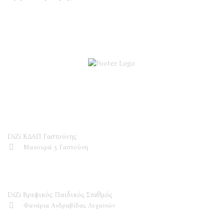
DiZi ΚΔΑΠ
DiZi ΚΔΑΠ Γαστούνης
Μανουρά 3 Γαστούνη
DiZi Βρεφικός Παιδικός Σταθμός
DiZi Βρεφικός Παιδικός Σταθμός
Φανάρια Ανδραβίδας Λεχαινών