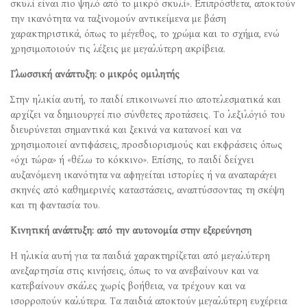
σκυλί είναι πιο ψηλό από το μικρό σκυλί». Επιπρόσθετα, αποκτούν
την ικανότητα να ταξινομούν αντικείμενα με βάση
χαρακτηριστικά, όπως το μέγεθος, το χρώμα και το σχήμα, ενώ
χρησιμοποιούν τις λέξεις με μεγαλύτερη ακρίβεια.
Γλωσσική ανάπτυξη: ο μικρός ομιλητής
Στην ηλικία αυτή, το παιδί επικοινωνεί πιο αποτελεσματικά και
αρχίζει να δημιουργεί πιο σύνθετες προτάσεις. Το λεξιλόγιό του
διευρύνεται σημαντικά και ξεκινά να κατανοεί και να
χρησιμοποιεί αντιφάσεις, προσδιορισμούς και εκφράσεις όπως
«όχι τώρα» ή «θέλω το κόκκινο». Επίσης, το παιδί δείχνει
αυξανόμενη ικανότητα να αφηγείται ιστορίες ή να αναπαράγει
σκηνές από καθημερινές καταστάσεις, αναπτύσσοντας τη σκέψη
και τη φαντασία του.
Κινητική ανάπτυξη: από την αυτονομία στην εξερεύνηση
Η ηλικία αυτή για τα παιδιά χαρακτηρίζεται από μεγαλύτερη
ανεξαρτησία στις κινήσεις, όπως το να ανεβαίνουν και να
κατεβαίνουν σκάλες χωρίς βοήθεια, να τρέχουν και να
ισορροπούν καλύτερα. Τα παιδιά αποκτούν μεγαλύτερη ευχέρεια