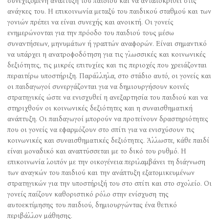
συνεχιζόμενη ανάπτυξη του παιδιού και να ανταποκριθεί στις
ανάγκες του. Η επικοινωνία μεταξύ του παιδικού σταθμού και των
γονιών πρέπει να είναι συνεχής και ανοικτή. Οι γονείς
ενημερώνονται για την πρόοδο του παιδιού τους μέσω
συναντήσεων, μηνυμάτων ή γραπτών αναφορών. Είναι σημαντικό
να υπάρχει η ανατροφοδότηση για τις γλωσσικές και κοινωνικές
δεξιότητες, τις μικρές επιτυχίες και τις περιοχές που χρειάζονται
περαιτέρω υποστήριξη. Παράλληλα, στο στάδιο αυτό, οι γονείς και
οι παιδαγωγοί συνεργάζονται για να δημιουργήσουν κοινές
στρατηγικές ώστε να ενισχυθεί η ανεξαρτησία του παιδιού και να
στηριχθούν οι κοινωνικές δεξιότητες και η συναισθηματική
ανάπτυξη. Οι παιδαγωγοί μπορούν να προτείνουν δραστηριότητες
που οι γονείς να εφαρμόζουν στο σπίτι για να ενισχύσουν τις
κοινωνικές και συναισθηματικές δεξιότητες. Άλλωστε, κάθε παιδί
είναι μοναδικό και αναπτύσσεται με το δικό του ρυθμό. Η
επικοινωνία λοιπόν με την οικογένεια περιλαμβάνει τη διάγνωση
των αναγκών του παιδιού και την ανάπτυξη εξατομικευμένων
στρατηγικών για την υποστήριξή του στο σπίτι και στο σχολείο. Οι
γονείς παίζουν καθοριστικό ρόλο στην ενίσχυση της
αυτοεκτίμησης του παιδιού, δημιουργώντας ένα θετικό
περιβάλλον μάθησης.