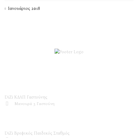
Ιανουάριος 2018
DiZi ΚΔΑΠ
DiZi ΚΔΑΠ Γαστούνης
Μανουρά 3 Γαστούνη
DiZi Βρεφικός Παιδικός Σταθμός
DiZi Βρεφικός Παιδικός Σταθμός