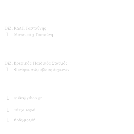
DiZi ΚΔΑΠ
DiZi ΚΔΑΠ Γαστούνης
Μανουρά 3 Γαστούνη
DiZi Βρεφικός Παιδικός Σταθμός
DiZi Βρεφικός Παιδικός Σταθμός
Φανάρια Ανδραβίδας Λεχαινών
Επικοινωνία
spiliz@yahoo.gr
26230 20506
6983419366