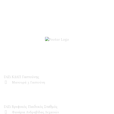
DiZi ΚΔΑΠ
DiZi ΚΔΑΠ Γαστούνης
Μανουρά 3 Γαστούνη
DiZi Βρεφικός Παιδικός Σταθμός
DiZi Βρεφικός Παιδικός Σταθμός
Φανάρια Ανδραβίδας Λεχαινών