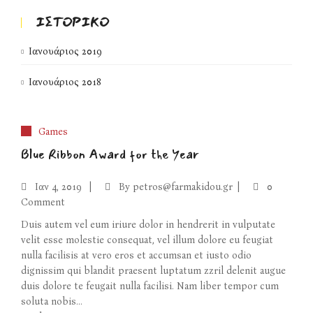
ΙΣΤΟΡΙΚΌ
Ιανουάριος 2019
Ιανουάριος 2018
Games
Blue Ribbon Award for the Year
Ιαν
4, 2019
By
petros@farmakidou.gr
0
Comment
Duis autem vel eum iriure dolor in hendrerit in vulputate
velit esse molestie consequat, vel illum dolore eu feugiat
nulla facilisis at vero eros et accumsan et iusto odio
dignissim qui blandit praesent luptatum zzril delenit augue
duis dolore te feugait nulla facilisi. Nam liber tempor cum
soluta nobis...