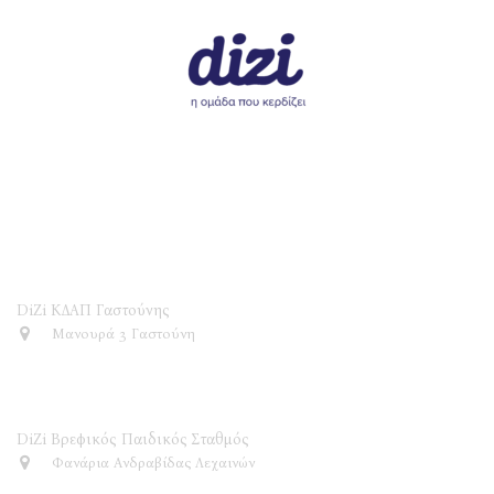
DiZi ΚΔΑΠ
DiZi ΚΔΑΠ Γαστούνης
Μανουρά 3 Γαστούνη
DiZi Βρεφικός Παιδικός Σταθμός
DiZi Βρεφικός Παιδικός Σταθμός
Φανάρια Ανδραβίδας Λεχαινών