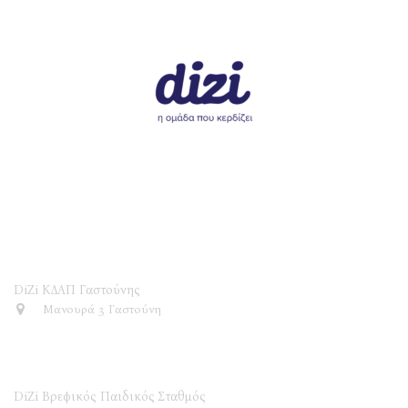
DiZi ΚΔΑΠ
DiZi ΚΔΑΠ Γαστούνης
Μανουρά 3 Γαστούνη
DiZi Βρεφικός Παιδικός Σταθμός
DiZi Βρεφικός Παιδικός Σταθμός