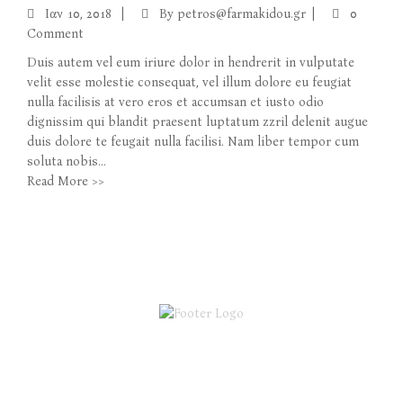
Ιαν
10, 2018
By
petros@farmakidou.gr
0
Comment
Duis autem vel eum iriure dolor in hendrerit in vulputate
velit esse molestie consequat, vel illum dolore eu feugiat
nulla facilisis at vero eros et accumsan et iusto odio
dignissim qui blandit praesent luptatum zzril delenit augue
duis dolore te feugait nulla facilisi. Nam liber tempor cum
soluta nobis...
Read More >>
DiZi ΚΔΑΠ