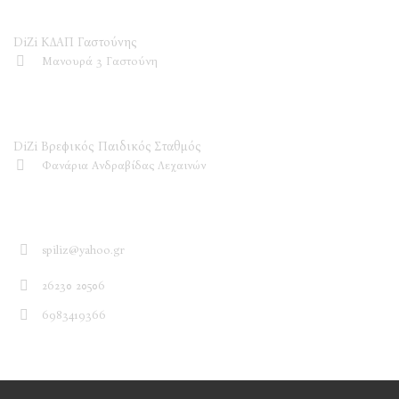
DiZi ΚΔΑΠ Γαστούνης
Μανουρά 3 Γαστούνη
DiZi Βρεφικός Παιδικός Σταθμός
DiZi Βρεφικός Παιδικός Σταθμός
Φανάρια Ανδραβίδας Λεχαινών
Επικοινωνία
spiliz@yahoo.gr
26230 20506
6983419366