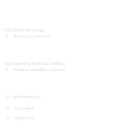
DiZi ΚΔΑΠ
DiZi ΚΔΑΠ Γαστούνης
Μανουρά 3 Γαστούνη
DiZi Βρεφικός Παιδικός Σταθμός
DiZi Βρεφικός Παιδικός Σταθμός
Φανάρια Ανδραβίδας Λεχαινών
Επικοινωνία
spiliz@yahoo.gr
26230 20506
6983419366