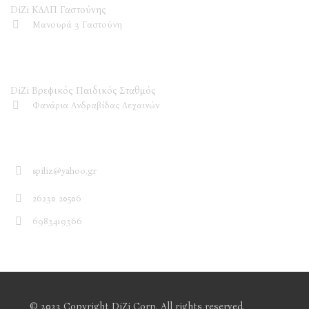
DiZi ΚΔΑΠ Γαστούνης
Μανουρά 3 Γαστούνη
DiZi Βρεφικός Παιδικός Σταθμός
DiZi Βρεφικός Παιδικός Σταθμός
Φανάρια Ανδραβίδας Λεχαινών
Επικοινωνία
spiliz@yahoo.gr
26230 20506
6983419366
© 2023 Copyright DiZi Corp. All rights reserved.